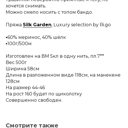
хочется снимать.
Можно смело носить с топом бандо.
Пряжа
Silk Garden
, Luxury selection by Ri.go
▪️60% меринос, 40% шёлк
▪️100г/500м
Изготовлен на ВМ 5кл в одну нить, пл.7**
Вес 500г
Ширина 58см
Длина в разложенном виде 118см, на манекене
128см
На размер 44-46
На рост 160 будет по щиколотку
Совершенно свободен.
Смотрите также