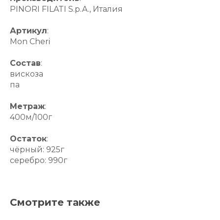
PINORI FILATI S.p.A., Италия
Артикул
:
Mon Cheri
Состав
:
вискоза
па
Метраж
:
400м/100г
Остаток
:
чёрный: 925г
серебро: 990г
Смотрите также