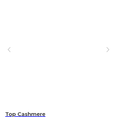
Top Cashmere
C