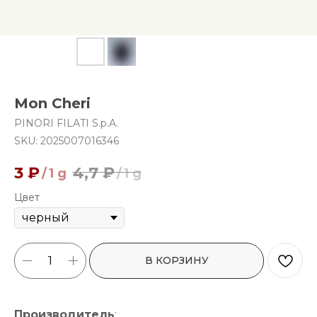
Mon Cheri
PINORI FILATI S.p.A.
SKU:
2025007016346
3
₽
4,7
₽
/
1 g
/
1 g
Цвет
В КОРЗИНУ
Производитель
: