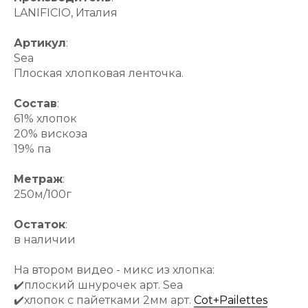
LANIFICIO, Италия
Артикул
:
Sea
Плоская хлопковая ленточка.
Состав
:
61% хлопок
20% вискоза
19% па
Метраж
:
250м/100г
Остаток
:
в наличии
На втором видео - микс из хлопка:
✔️плоский шнурочек арт. Sea
✔️хлопок с пайетками 2мм арт.
Cot+Pailettes