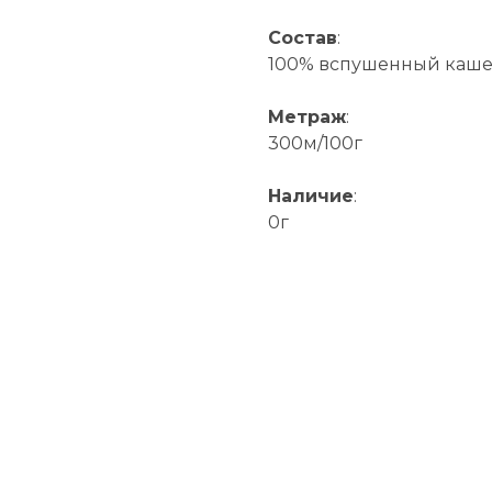
Состав
:
100% вспушенный каше
Метраж
:
300м/100г
Наличие
:
0г