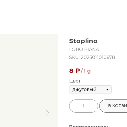
Stoplino
LORO PIANA
SKU:
2025011010678
8
₽
/
1 g
Цвет
В КОРЗ
Производитель
: