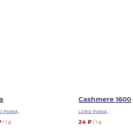
a
Cashmere 1600
O PIANA
LORO PIANA
% кашемир
100% кашемир
₽
24
₽
/
1 g
/
1 g