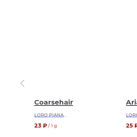
Coarsehair
Ari
LORO PIANA
LOR
100% кашемир
100
23
₽
25
/
1 g