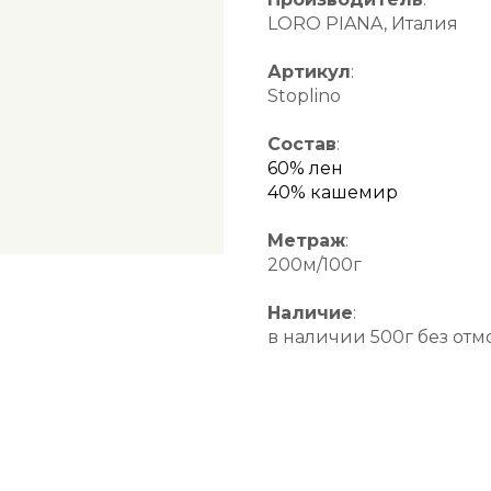
LORO PIANA, Италия
Артикул
:
Stoplino
Состав
:
60% лен
40% кашемир
Метраж
:
200м/100г
Наличие
:
в наличии 500г без отм