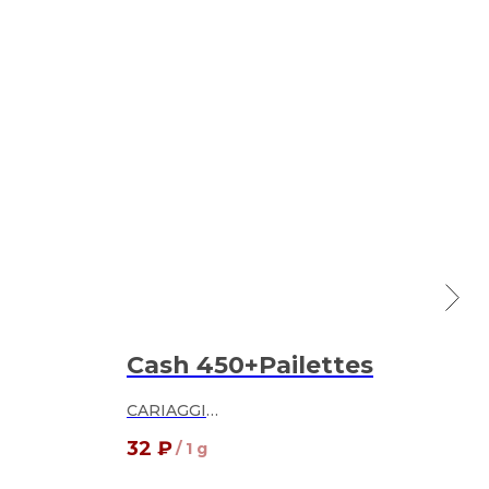
Cash 450+Pailettes
Fla
CARIAGGI
BOT
100% кашемир
100
32
₽
30
/
1 g
с пайетками