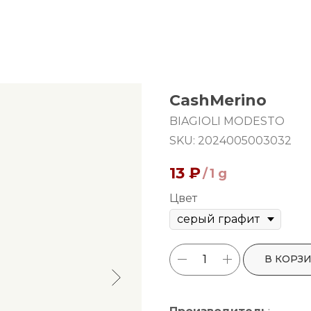
CashMerino
BIAGIOLI MODESTO
SKU:
2024005003032
13
₽
/
1 g
Цвет
В КОРЗ