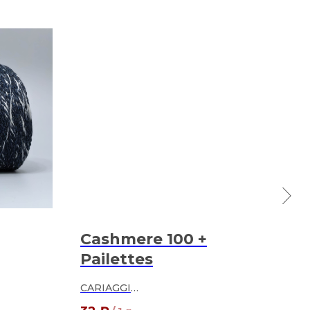
Cashmere 100 +
We
Pailettes
GTI
100
CARIAGGI
33
уто
100% кардный кашемир