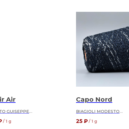
ir Air
Capo Nord
TO GUISEPPE
BIAGIOLI MODESTO
% кашемир
99% кашемир
₽
25
₽
/
1 g
/
1 g
1% па