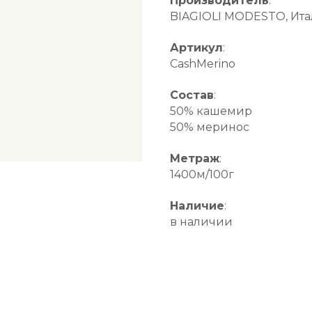
Производитель
:
BIAGIOLI MODESTO, Ит
Артикул
:
CashMerino
Состав
:
50% кашемир
50% меринос
Метраж
:
1400м/100г
Наличие
:
в наличии