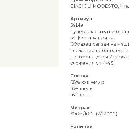
BIAGIOLI MODESTO, Ит
Артикул
:
Sable
Супер классный и очень
эффектная пряжа.
Образец связан на машин
сложения плотностью 0.
рекомендуется 2 сложен
сложения сп 4-4,5.
Состав
:
68% кашемир
16% шелк
16% лен
Метраж
:
600м/100г (2/12000)
Наличие
: