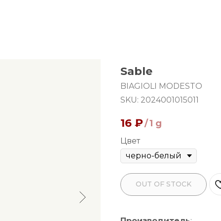
Sable
BIAGIOLI MODESTO
SKU:
2024001015011
16
₽
/
1 g
Цвет
OUT OF STOCK
Производитель
: