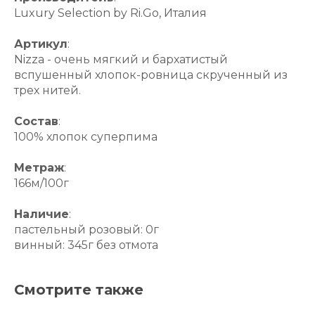
Luxury Selection by Ri.Go, Италия
Артикул
:
Nizza - очень мягкий и бархатистый
вспушенный хлопок-ровница скрученный из
трех нитей.
Состав
:
100% хлопок суперпима
Метраж
:
166м/100г
Наличие
:
пастельный розовый: 0г
винный: 345г без отмота
Смотрите также