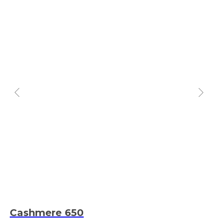
Cashmere 650
A