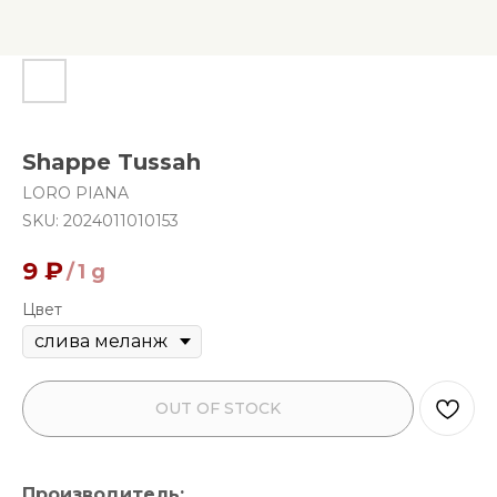
Shappe Tussah
LORO PIANA
SKU:
2024011010153
9
₽
/
1 g
Цвет
OUT OF STOCK
Производитель: