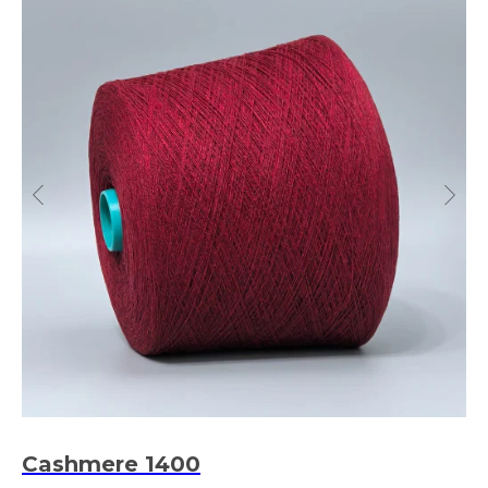
Cashmere 1400
M