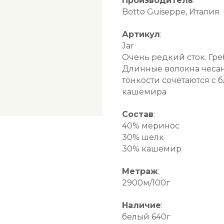
Производитель
:
Botto Guiseppe, Италия
Артикул
:
Jar
Очень редкий сток. Гре
Длинные волокна чеса
тонкости сочетаются с
кашемира
Состав
:
40% меринос
30% шелк
30% кашемир
Метраж
:
2900м/100г
Наличие
:
белый 640г