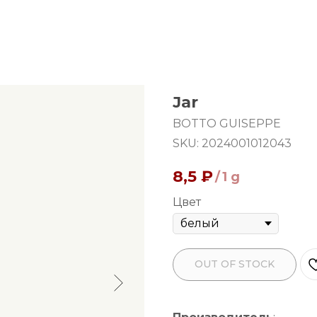
Jar
BOTTO GUISEPPE
SKU:
2024001012043
8,5
₽
/
1 g
Цвет
OUT OF STOCK