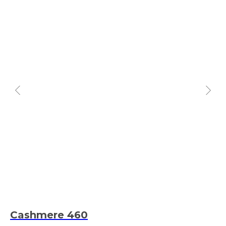
Cashmere 460
P