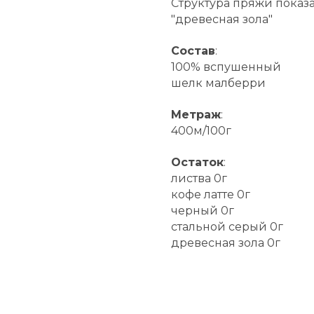
Структура пряжи показ
"древесная зола"
Состав
:
100% вспушенный
шелк малберри
Метраж
:
400м/100г
Остаток
:
листва 0г
кофе латте 0г
черный 0г
стальной серый 0г
древесная зола 0г