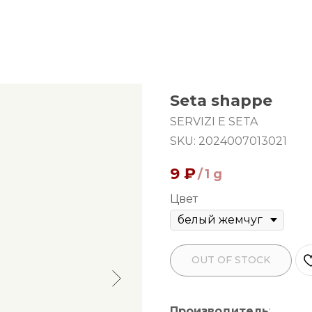
Seta shappe
SERVIZI E SETA
SKU:
2024007013021
9
₽
/
1 g
Цвет
OUT OF STOCK
Производитель
: