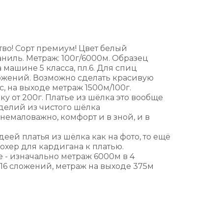
во! Сорт премиум! Цвет белый
аниль. Метраж: 100г/6000м. Образец
 машине 5 класса, пл.6. Для спиц
ложений. Возможно сделать красивую
ус, на выходе метраж 1500м/100г.
ку от 200г. Платье из шёлка это вообще
делий из чистого шёлка
немаловажно, комфорт и в зной, и в
деей платья из шёлка как на фото, то ещё
охер для кардигана к платью.
 - изначально метраж 6000м в 4
️16 сложений, метраж на выходе 375м