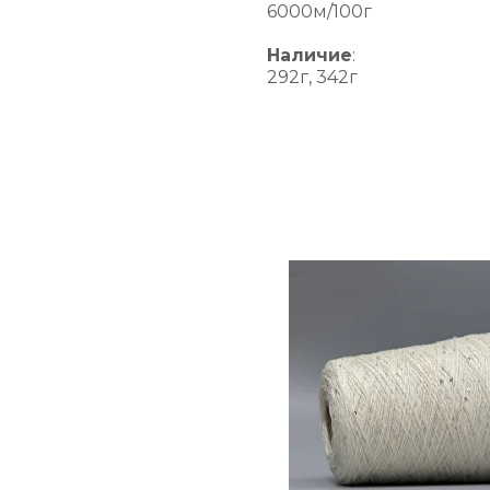
6000м/100г
Наличие
:
292г, 342г