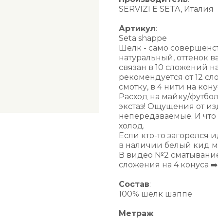
SERVIZI E SETA, Италия
Артикул
:
Seta shappe
Шёлк - само совершенст
натуральный, оттенок в
связан в 10 сложений на
рекомендуется от 12 с
смотку, в 4 нити на кон
Расход на майку/футбол
экстаз! Ощущения от из
непередаваемые. И что 
холод.
Если кто-то загорелся и
в наличии белый кид м
В видео №2 сматывание
сложения на 4 конуса ➡
Состав
:
100% шёлк шаппе
Метраж
: