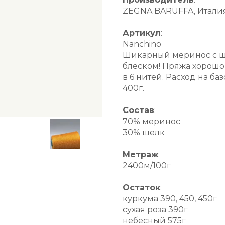
ZEGNA BARUFFA, Итали
Артикул
:
Nanchino
Шикарный меринос с ше
блеском! Пряжа хорошо 
в 6 нитей. Расход на б
400г.
Состав
:
70% меринос
30% шелк
Метраж
:
2400м/100г
Остаток
:
куркума 390, 450, 450г
сухая роза 390г
небесный 575г