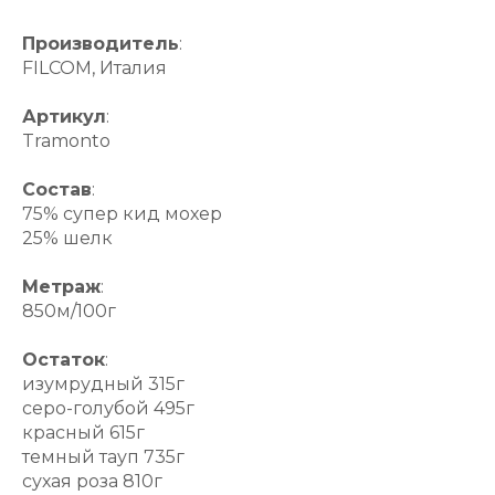
Производитель
:
FILCOM, Италия
Артикул
:
Tramonto
Состав
:
75% супер кид мохер
25% шелк
Метраж
:
850м/100г
Остаток
:
изумрудный 315г
серо-голубой 495г
красный 615г
темный тауп 735г
сухая роза 810г